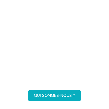
?
NOS FORMATIONS
NOS SERVICES
ACTUALITÉ
CHANTIER ASBL
EN D'AUTRES SE
QUI SOMMES-NOUS ?