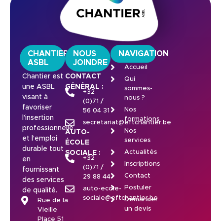
CHANTIER
NOUS
NAVIGATION
ASBL
JOINDRE
Accueil
Chantier est
CONTACT
Qui
une ASBL
GÉNÉRAL :
sommes-
+32
visant à
nous ?
(0)71 /
favoriser
Nos
56 04 31
l’insertion
formations
secretariat@eftchantier.be
professionnelle
Nos
AUTO-
et l’emploi
services
ÉCOLE
durable tout
Actualités
SOCIALE :
+32
en
Inscriptions
(0)71 /
fournissant
Contact
29 88 44
des services
Postuler
auto-ecole-
de qualité.
sociale@eftchantier.be
Demander
Rue de la
un devis
Vieille
Place 51