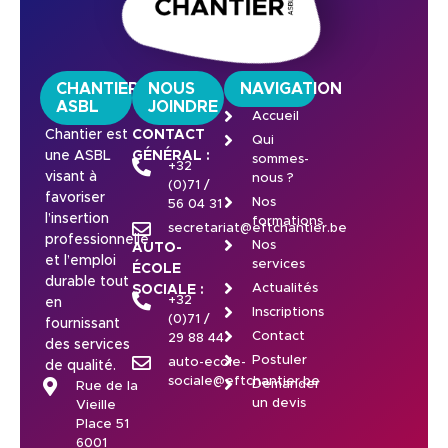
CHANTIER
NOUS
NAVIGATION
ASBL
JOINDRE
Accueil
Chantier est
CONTACT
Qui
une ASBL
GÉNÉRAL :
sommes-
+32
visant à
nous ?
(0)71 /
favoriser
Nos
56 04 31
l’insertion
formations
secretariat@eftchantier.be
professionnelle
Nos
AUTO-
et l’emploi
services
ÉCOLE
durable tout
Actualités
SOCIALE :
+32
en
Inscriptions
(0)71 /
fournissant
Contact
29 88 44
des services
Postuler
auto-ecole-
de qualité.
sociale@eftchantier.be
Demander
Rue de la
un devis
Vieille
Place 51
6001