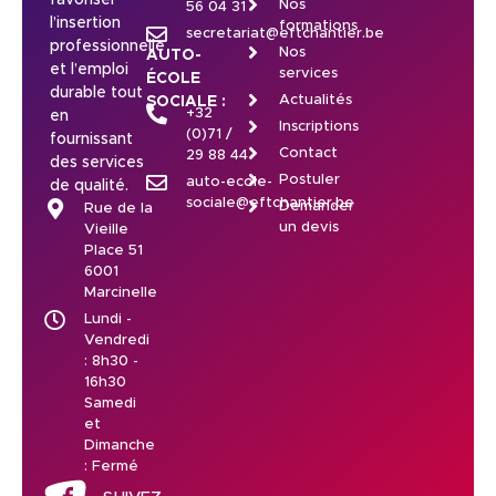
favoriser
Nos
56 04 31
l’insertion
formations
secretariat@eftchantier.be
professionnelle
Nos
AUTO-
et l’emploi
services
ÉCOLE
durable tout
Actualités
SOCIALE :
+32
en
Inscriptions
(0)71 /
fournissant
Contact
29 88 44
des services
Postuler
auto-ecole-
de qualité.
sociale@eftchantier.be
Demander
Rue de la
un devis
Vieille
Place 51
6001
Marcinelle
Lundi -
Vendredi
: 8h30 -
16h30
Samedi
et
Dimanche
: Fermé