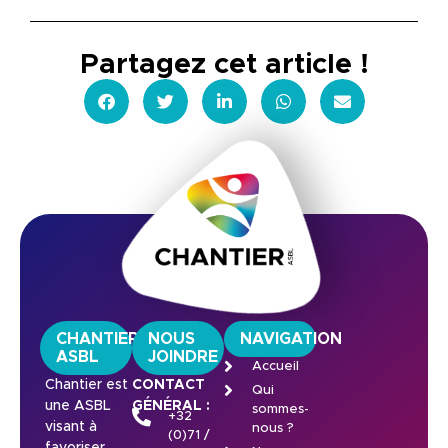
Partagez cet article !
CHANTIER
NOUS
NAVIGATION
ASBL
JOINDRE
Accueil
Chantier est
CONTACT
Qui
une ASBL
GÉNÉRAL :
sommes-
+32
visant à
nous ?
(0)71 /