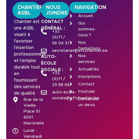
CHANTIER
NOUS
NAVIGATION
ASBL
JOINDRE
Accueil
Chantier est
CONTACT
Qui
une ASBL
GÉNÉRAL :
sommes-
+32
visant à
nous ?
(0)71 /
favoriser
Nos
56 04 31
l’insertion
formations
secretariat@eftchantier.be
professionnelle
Nos
AUTO-
et l’emploi
services
ÉCOLE
durable tout
Actualités
SOCIALE :
+32
en
Inscriptions
(0)71 /
fournissant
Contact
29 88 44
des services
Postuler
auto-ecole-
de qualité.
sociale@eftchantier.be
Demander
Rue de la
un devis
Vieille
Place 51
6001
Marcinelle
Lundi -
Vendredi