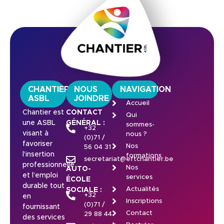
CHANTIER
NOUS
NAVIGATION
ASBL
JOINDRE
Accueil
Chantier est
CONTACT
Qui
une ASBL
GÉNÉRAL :
sommes-
+32
visant à
nous ?
(0)71 /
favoriser
Nos
56 04 31
l’insertion
formations
secretariat@eftchantier.be
professionnelle
Nos
AUTO-
et l’emploi
services
ÉCOLE
durable tout
Actualités
SOCIALE :
+32
en
Inscriptions
(0)71 /
fournissant
Contact
29 88 44
des services