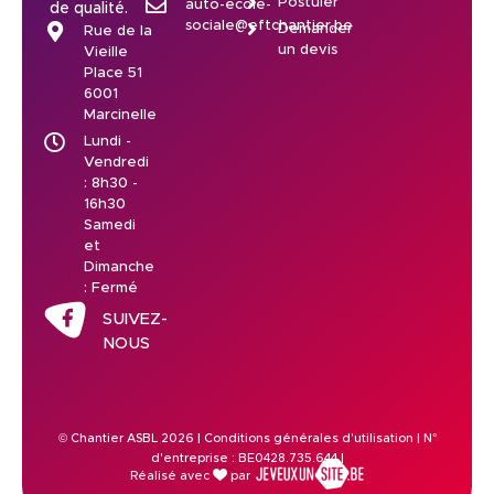
Postuler
auto-ecole-
de qualité.
sociale@eftchantier.be
Demander
Rue de la
un devis
Vieille
Place 51
6001
Marcinelle
Lundi -
Vendredi
: 8h30 -
16h30
Samedi
et
Dimanche
: Fermé
SUIVEZ-
NOUS
© Chantier ASBL 2026 |
Conditions générales d'utilisation
| N°
d'entreprise : BE0428.735.644 |
Réalisé avec
par