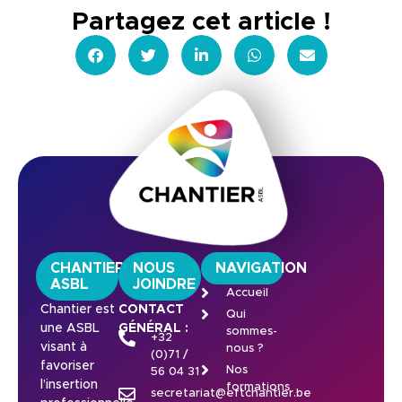
Partagez cet article !
CHANTIER
NOUS
NAVIGATION
ASBL
JOINDRE
Accueil
Chantier est
CONTACT
Qui
une ASBL
GÉNÉRAL :
sommes-
+32
visant à
nous ?
(0)71 /
favoriser
Nos
56 04 31
l’insertion
formations
secretariat@eftchantier.be