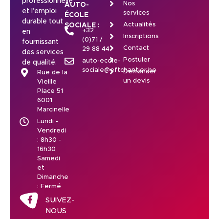
professionnelle
Nos
AUTO-
et l’emploi
services
ÉCOLE
durable tout
Actualités
SOCIALE :
+32
en
Inscriptions
(0)71 /
fournissant
Contact
29 88 44
des services
Postuler
auto-ecole-
de qualité.
sociale@eftchantier.be
Demander
Rue de la
un devis
Vieille
Place 51
6001
Marcinelle
Lundi -
Vendredi
: 8h30 -
16h30
Samedi
et
Dimanche
: Fermé
SUIVEZ-
NOUS