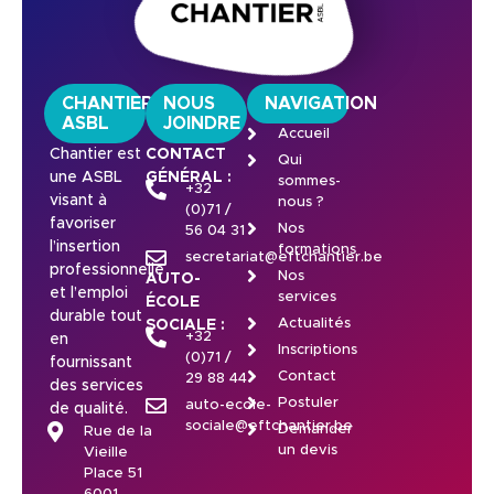
CHANTIER
NOUS
NAVIGATION
ASBL
JOINDRE
Accueil
Chantier est
CONTACT
Qui
une ASBL
GÉNÉRAL :
sommes-
+32
visant à
nous ?
(0)71 /
favoriser
Nos
56 04 31
l’insertion
formations
secretariat@eftchantier.be
professionnelle
Nos
AUTO-
et l’emploi
services
ÉCOLE
durable tout
Actualités
SOCIALE :
+32
en
Inscriptions
(0)71 /
fournissant
Contact
29 88 44
des services
Postuler
auto-ecole-
de qualité.
sociale@eftchantier.be
Demander
Rue de la
un devis
Vieille
Place 51