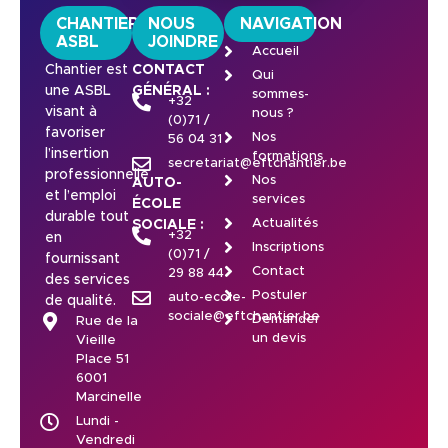
CHANTIER
NOUS
NAVIGATION
ASBL
JOINDRE
Accueil
Chantier est
CONTACT
Qui
une ASBL
GÉNÉRAL :
sommes-
+32
visant à
nous ?
(0)71 /
favoriser
Nos
56 04 31
l’insertion
formations
secretariat@eftchantier.be
professionnelle
Nos
AUTO-
et l’emploi
services
ÉCOLE
durable tout
Actualités
SOCIALE :
+32
en
Inscriptions
(0)71 /
fournissant
Contact
29 88 44
des services
Postuler
auto-ecole-
de qualité.
sociale@eftchantier.be
Demander
Rue de la
un devis
Vieille
Place 51
6001
Marcinelle
Lundi -
Vendredi