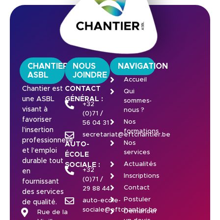
CHANTIER
NOUS
NAVIGATION
ASBL
JOINDRE
Accueil
Chantier est
CONTACT
Qui
une ASBL
GÉNÉRAL :
sommes-
+32
visant à
nous ?
(0)71 /
favoriser
Nos
56 04 31
l’insertion
formations
secretariat@eftchantier.be
professionnelle
Nos
AUTO-
et l’emploi
services
ÉCOLE
durable tout
Actualités
SOCIALE :
+32
en
Inscriptions
(0)71 /
fournissant
Contact
29 88 44
des services
Postuler
auto-ecole-
de qualité.
sociale@eftchantier.be
Demander
Rue de la