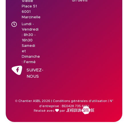
un devis
Vieille
Place 51
6001
Marcinelle
Lundi -
Vendredi
: 8h30 -
16h30
Samedi
et
Dimanche
: Fermé
SUIVEZ-
NOUS
© Chantier ASBL 2026 |
Conditions générales d'utilisation
| N°
d'entreprise : BE0428.735.644 |
Réalisé avec
par