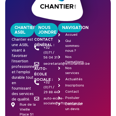
CHANTIER
NOUS
NAVIGATION
ASBL
JOINDRE
Accueil
Chantier est
CONTACT
Qui
une ASBL
GÉNÉRAL :
sommes-
+32
visant à
nous ?
(0)71 /
favoriser
Nos
56 04 31
l’insertion
formations
secretariat@eftchantier.be
professionnelle
Nos
AUTO-
et l’emploi
services
ÉCOLE
durable tout
Actualités
SOCIALE :
+32
en
Inscriptions
(0)71 /
fournissant
Contact
29 88 44
des services
Postuler
auto-ecole-
de qualité.
sociale@eftchantier.be
Demander
Rue de la
un devis
Vieille
Place 51